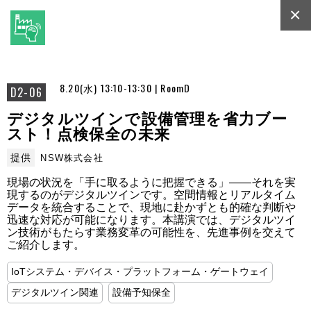
×
8.20(水) 13:10-13:30 | RoomD
D2-06
デジタルツインで設備管理を省力ブー
スト！点検保全の未来
提供
NSW株式会社
現場の状況を「手に取るように把握できる」――それを実
現するのがデジタルツインです。空間情報とリアルタイム
データを統合することで、現地に赴かずとも的確な判断や
迅速な対応が可能になります。本講演では、デジタルツイ
ン技術がもたらす業務変革の可能性を、先進事例を交えて
ご紹介します。
IoTシステム・デバイス・プラットフォーム・ゲートウェイ
デジタルツイン関連
設備予知保全