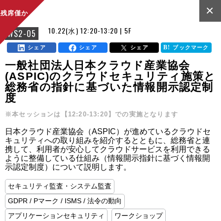
×
残席僅か
10.22(水) 12:20-13:20 | 5F
WS2-05
シェア
シェア
シェア
ブックマーク
一般社団法人日本クラウド産業協会
(ASPIC)のクラウドセキュリティ施策と
総務省の指針に基づいた情報開示認定制
度
※本セッションは【12:20-13:20】での実施となります
日本クラウド産業協会（ASPIC）が進めているクラウドセ
キュリティへの取り組みを紹介するとともに、総務省と連
携して、利用者が安心してクラウドサービスを利用できる
ように整備している仕組み（情報開示指針に基づく情報開
示認定制度）について説明します。
セキュリティ監査・システム監査
GDPR / Pマーク / ISMS / 法令の動向
アプリケーションセキュリティ
ワークショップ