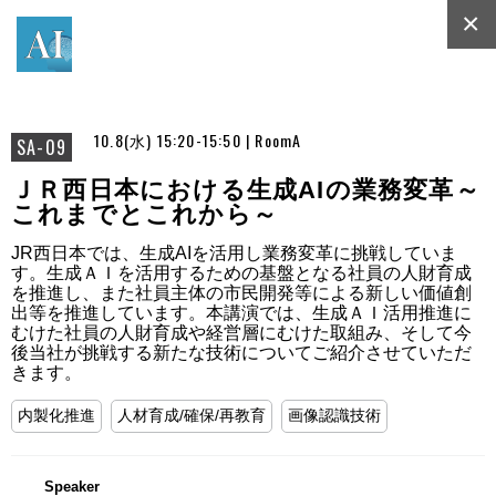
×
10.8(水) 15:20-15:50 | RoomA
SA-09
ＪＲ西日本における生成AIの業務変革～
これまでとこれから～
JR西日本では、生成AIを活用し業務変革に挑戦していま
す。生成ＡＩを活用するための基盤となる社員の人財育成
を推進し、また社員主体の市民開発等による新しい価値創
出等を推進しています。本講演では、生成ＡＩ活用推進に
むけた社員の人財育成や経営層にむけた取組み、そして今
後当社が挑戦する新たな技術についてご紹介させていただ
きます。
内製化推進
人材育成/確保/再教育
画像認識技術
Speaker