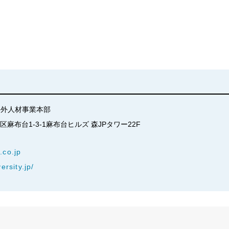
　海外人材事業本部
港区麻布台1-3-1麻布台ヒルズ 森JPタワー22F
.co.jp
ersity.jp/