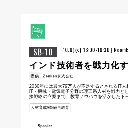
SB-10
10.8(水) 16:00-16:30 | Room
インド技術者を戦力化
提供
Zenken株式会社
2030年には最大79万人が不足するとされるI
IT・機械・電気電子分野の理工系人材を戦力と
接戦略の立案まで、教育ノウハウを活かしたト
人材育成/確保/再教育
Speaker