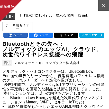
×
残席僅か
11.19(水) 12:15-12:55 | 展示会場内 RoomE
E1-03
テーマ別セミナ
ー
シェア
シェア
シェア
ブックマーク
Bluetoothとその先へ：
ノルディックのエッジAI、クラウド、
次世代ワイヤレス接続への飛躍
提供
ノルディック・セミコンダクター株式会社
ノルディック・セミコンダクターは、Bluetooth Low 
Energyの世界的リーダーから、低消費電力ワイヤレス接続
のグローバルリーダーへと進化を遂げました。

 過去1年間で、ノルディックはIoTアプリケーションの可能
性を再定義する画期的な製品と技術を発表してきました。

 本セッションでは、以下の内容をご紹介します：

•	Bluetooth Low Energyを超えた次世代ワイヤレスソリ
ューション（Matter、Wi-Fi、セルラーIoTなど）

•    戦略的買収がもたらしたエッジAI/ML機能とクラウドベ