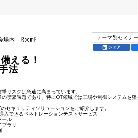
テーマ別セミナ
 展示会場内 RoomF
シェア
に備える！
践手法
撃リスクは急速に高まっています。

業の喫緊課題であり、特にOT領域では工場や制御システムを狙
下のセキュリティソリューションをご紹介します。

に導入できるペネトレーションテストサービス

ール

ブラリ

例