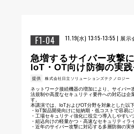
F1-04
11.19(水) 13:15-13:55 |
急増するサイバー攻撃
IoT・OT向け防御の実
提供
株式会社日立ソリューションズテクノロジー
ネットワーク接続機器の増加により、サイバー攻
法規制や高度なセキュリティ要件への対応は企
す。

本講演では、IoTおよびOT分野を対象とした以
・IoT製品開発向けに短納期・低コストで容易
・工場セキュリティ強化に役立つ導入しやすいツ
・組込向けの軽量かつ・高速なセキュリティライ
・近年のサイバー攻撃に対応する多層防御の実