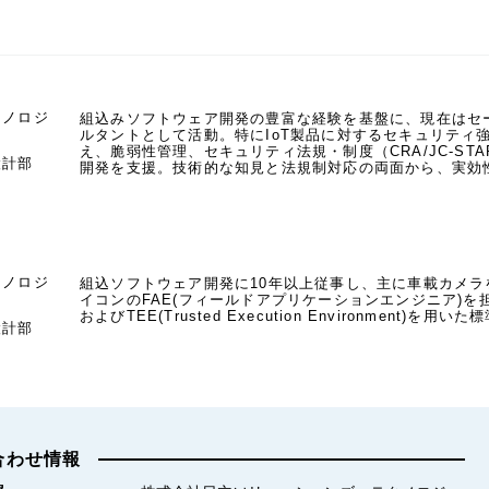
クノロジ
組込みソフトウェア開発の豊富な経験を基盤に、現在はセ
ルタントとして活動。特にIoT製品に対するセキュリティ
え、脆弱性管理、セキュリティ法規・制度（CRA/JC-S
設計部
開発を支援。技術的な知見と法規制対応の両面から、実効
クノロジ
組込ソフトウェア開発に10年以上従事し、主に車載カメ
イコンのFAE(フィールドアプリケーションエンジニア)
およびTEE(Trusted Execution Environment)
設計部
合わせ情報