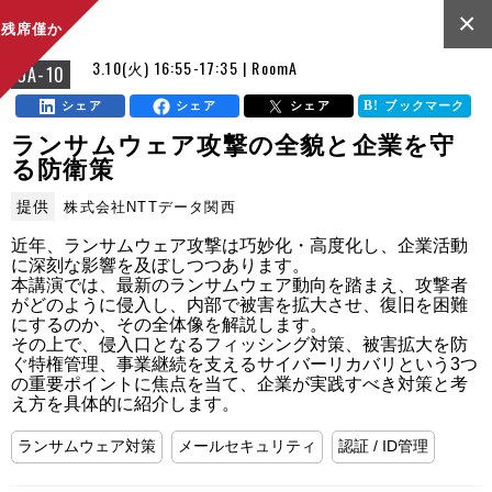
×
残席僅か
3.10(火) 16:55-17:35 | RoomA
OA-10
シェア
シェア
シェア
ブックマーク
ランサムウェア攻撃の全貌と企業を守
る防衛策
提供
株式会社NTTデータ関西
近年、ランサムウェア攻撃は巧妙化・高度化し、企業活動
に深刻な影響を及ぼしつつあります。

本講演では、最新のランサムウェア動向を踏まえ、攻撃者
がどのように侵入し、内部で被害を拡大させ、復旧を困難
にするのか、その全体像を解説します。

その上で、侵入口となるフィッシング対策、被害拡大を防
ぐ特権管理、事業継続を支えるサイバーリカバリという3つ
の重要ポイントに焦点を当て、企業が実践すべき対策と考
え方を具体的に紹介します。
ランサムウェア対策
メールセキュリティ
認証 / ID管理