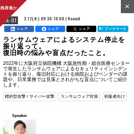
×
残席僅か
3.12(木) 09:30-10:00 | RoomA
FA-01
シェア
シェア
シェア
ブックマーク
ランサムウェアによるシステム停止を
振り返って。
復旧時の悩みや盲点だったこと。
2022年に大阪府立病院機構 大阪急性期・総合医療センター
で発生したランサムウェアによるセキュリティインシデン
トを振り返り、復旧対応における病院およびベンダーの課
題や、日常業務では見落とされがちな盲点についてご紹介
します。
標的型攻撃 / サイバー攻撃
ランサムウェア対策
初級者向け
Speaker