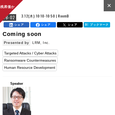
×
残席僅か
3.12(木) 10:10-10:50 | RoomB
FB-02
シェア
シェア
シェア
ブックマーク
Coming soon
Presented by
LRM, Inc.
Targeted Attacks / Cyber Attacks
Ransomware Countermeasures
Human Resource Development
Speaker