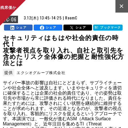
×
残席僅か
3.12(木) 13:45-14:25 | RoomC
FC-06
シェア
シェア
シェア
ブックマーク
セキュリティはもはや社会的責任の時
代！
攻撃者視点を取り入れ、自社と取引先を
含めたリスク全体像の把握と耐性強化方
法とは
提供
エクシオグループ株式会社
サイバー事故の影響は自社にとどまらず、サプライチェー
ンや社会全体へと波及します。いまやセキュリティを適切
に確保することは企業の社会的責任であり、その姿勢は取
引先や市場から常に評価される時代になりました。責任を
果たすためには、攻撃されにくい状態を継続的に維持する
ことが求められます。その近道となるのが、攻撃者の視点
を取り入れ、客観的にリスクを捉えるというアプローチで
す。本講演では、一般化が進むASM（Attack Surface 
Management）と、近年注目を集めるTI（Threat 