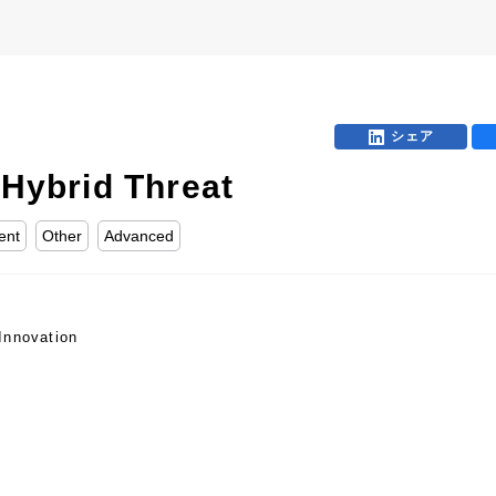
D
シェア
 Hybrid Threat
ent
Other
Advanced
Innovation