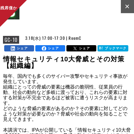
×
残席僅か
3.18(水) 17:00-17:30 | RoomC
GC-10
シェア
シェア
シェア
ブックマーク
情報セキュリティ10大脅威とその対策
【組織編】
毎年、国内でも多くのサイバー攻撃やセキュリティ事故が
発生しています。

組織にとっての脅威の要素は機器の脆弱性、従業員の行
動、社会の動向など多岐に渡っており、これらの要素に対
する対策が不完全であるほど被害に遭うリスクが高まりま
す。

どのような脅威の要素があるのか？その要素に対してどの
ような対策が必要なのか？脅威や社会の動向を知ることで
見えてきます。

本講演では、IPAが公開している「情報セキュリティ10大脅