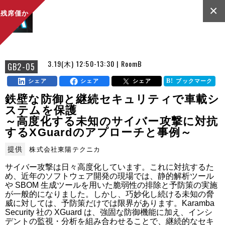
×
残席僅か
3.19(木) 12:50-13:30 | RoomB
GB2-05
シェア
シェア
シェア
ブックマーク
鉄壁な防御と継続セキュリティで車載シ
ステムを保護
～高度化する未知のサイバー攻撃に対抗
するXGuardのアプローチと事例～
提供
株式会社東陽テクニカ
サイバー攻撃は日々高度化しています。これに対抗するた
め、近年のソフトウェア開発の現場では、静的解析ツール
や SBOM 生成ツールを用いた脆弱性の排除と予防策の実施
が一般的になりました。しかし、巧妙化し続ける未知の脅
威に対しては、予防策だけでは限界があります。Karamba 
Security 社の XGuard は、強固な防御機能に加え、インシ
デントの監視・分析を組み合わせることで、継続的なセキ