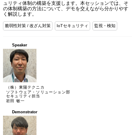
ュリティ体制の構築を支援します。本セッションでは、そ
の体制構築の方法について、デモを交えながら分かりやす
く解説します。
脆弱性対策 / 改ざん対策
IoTセキュリティ
監視・検知
Speaker
（株）東陽テクニカ
ソフトウェア・ソリューション部
セキュリティ担当
岩田 敏一
Demonstrator