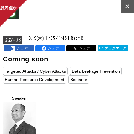
×
残席僅か
3.19(木) 11:05-11:45 | RoomC
GC2-03
シェア
シェア
シェア
ブックマーク
Coming soon
Targeted Attacks / Cyber Attacks
Data Leakage Prevention
Human Resource Development
Beginner
Speaker