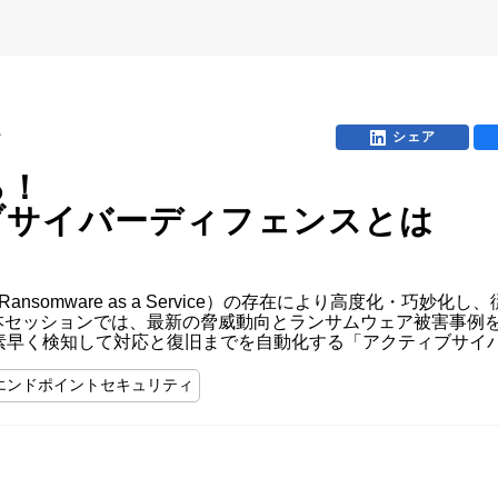
A
シェア
ろ！
ブサイバーディフェンスとは
ansomware as a Service）の存在により高度化・巧
。本セッションでは、最新の脅威動向とランサムウェア被害事例
素早く検知して対応と復旧までを自動化する「アクティブサイ
エンドポイントセキュリティ