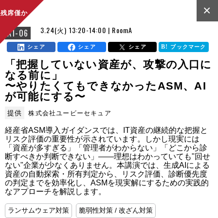
×
残席僅か
3.24(火) 13:20-14:00 | RoomA
A1-06
シェア
シェア
シェア
ブックマーク
「把握していない資産が、攻撃の入口に
なる前に」
〜やりたくてもできなかったASM、AI
が可能にする〜
提供
株式会社ユービーセキュア
経産省ASM導入ガイダンスでは、IT資産の継続的な把握と
リスク評価の重要性が示されています。しかし現実には
「資産が多すぎる」「管理者がわからない」「どこから診
断すべきか判断できない」——理想はわかっていても"回せ
ない"企業が少なくありません。本講演では、生成AIによる
資産の自動探索・所有判定から、リスク評価、診断優先度
の判定までを効率化し、ASMを現実解にするための実践的
なアプローチを解説します。
ランサムウェア対策
脆弱性対策 / 改ざん対策