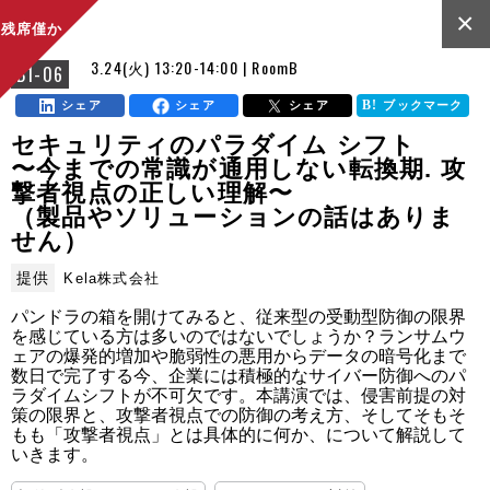
×
残席僅か
3.24(火) 13:20-14:00 | RoomB
B1-06
シェア
シェア
シェア
ブックマーク
セキュリティのパラダイム シフト
〜今までの常識が通用しない転換期. 攻
撃者視点の正しい理解〜
（製品やソリューションの話はありま
せん）
提供
Kela株式会社
パンドラの箱を開けてみると、従来型の受動型防御の限界
を感じている方は多いのではないでしょうか？ランサムウ
ェアの爆発的増加や脆弱性の悪用からデータの暗号化まで
数日で完了する今、企業には積極的なサイバー防御へのパ
ラダイムシフトが不可欠です。本講演では、侵害前提の対
策の限界と、攻撃者視点での防御の考え方、そしてそもそ
もも「攻撃者視点」とは具体的に何か、について解説して
いきます。