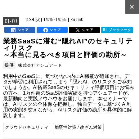
×
3.24(火) 14:15-14:55 | RoomC
C1-07
シェア
シェア
シェア
ブックマーク
業務SaaSに潜む“隠れAI”のセキュリテ
ィリスク
～本当に見るべき項目と評価の勘所～
提供
株式会社アシュアード
利用中のSaaSに、気づかない内にAI機能が追加され、デー
タが学習に利用されてしまう「隠れAI」のリスクをご存知
でしょうか。AI搭載SaaSのセキュリティ評価項目にお悩み
の方へ、1万件超のSaaS評価実績を持つアシュアードが、
最新動向と実践ノウハウをお届けします。本セミナーで
は、AIリスクの全体像を把握し、独自データに基づくAI利
用の実態を交えながら、AIリスク評価の勘所を具体的に解
説します。
クラウドセキュリティ
脆弱性対策 / 改ざん対策