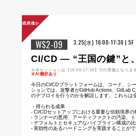
残席僅か
WS2-09
3.25(水) 16:00-17:30 | 5F
CI/CD ― “王国の鍵
※本セッションは【16:00-17:30】での実施となりま
※AI翻訳あり
今日のCI/CDプラットフォームは、コード、
ションでは、攻撃者がGitHub Actions、G
のデプロイを行うのかを解説します。これらは全
・得られる成果

- CI/CDセットアップにおける重要な信頼境界の
- ランナーの悪用、アーティファクトの汚染、
- デフォルトとセキュアなパイプライン構成の比
- 実効性のあるハードニングを実践することがで