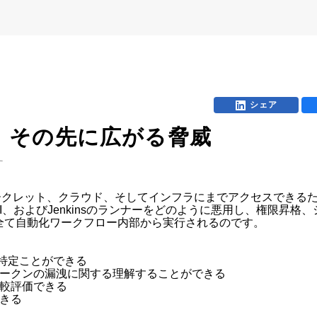
シェア
”と、その先に広がる脅威
す
シークレット、クラウド、そしてインフラにまでアクセスできる
itLab CI、およびJenkinsのランナーをどのように悪用し、
て自動化ワークフロー内部から実行されるのです。

特定ことができる

トークンの漏洩に関する理解することができる

較評価できる

きる
