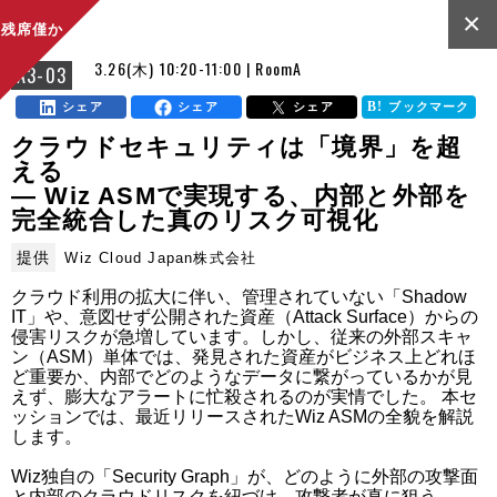
×
残席僅か
3.26(木) 10:20-11:00 | RoomA
A3-03
シェア
シェア
シェア
ブックマーク
クラウドセキュリティは「境界」を超
える
— Wiz ASMで実現する、内部と外部を
完全統合した真のリスク可視化
提供
Wiz Cloud Japan株式会社
クラウド利用の拡大に伴い、管理されていない「Shadow 
IT」や、意図せず公開された資産（Attack Surface）からの
侵害リスクが急増しています。しかし、従来の外部スキャ
ン（ASM）単体では、発見された資産がビジネス上どれほ
ど重要か、内部でどのようなデータに繋がっているかが見
えず、膨大なアラートに忙殺されるのが実情でした。 本セ
ッションでは、最近リリースされたWiz ASMの全貌を解説
します。

Wiz独自の「Security Graph」が、どのように外部の攻撃面
と内部のクラウドリスクを紐づけ、攻撃者が真に狙う