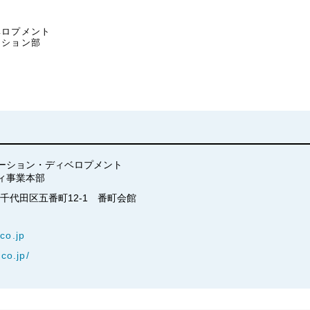
ベロプメント
ーション部
ーション・ディベロプメント　

ィ事業本部
京都千代田区五番町12-1　番町会館
co.jp
co.jp/