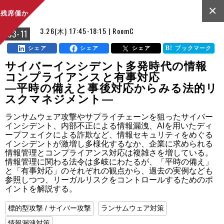
×
残席僅か
3.26(木) 17:45-18:15 | RoomC
C3-11
シェア
シェア
シェア
ブックマーク
サイバーインシデント多発時代の情報
コンプライアンスと有事対応
―平時の備えと事後対応からみる法的リ
スクマネジメント―
ランサムウェア攻撃やサプライチェーンを狙ったサイバー
インシデント、内部不正による情報漏洩、AIを用いたディ
ープフェイクによる詐欺など、情報セキュリティをめぐる
インシデントが激増し多様化するなか、企業に求められる
情報管理とコンプライアンス対応は複雑さを増している。
情報管理に関わる法令は多岐にわたるが、「平時の備え」
と「有事対応」のそれぞれの観点から、過去の実例なども
参照しつつ、リーガルリスクをコントロールするためのポ
イントを解説する。
標的型攻撃 / サイバー攻撃
ランサムウェア対策
情報漏洩対策