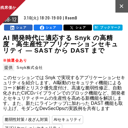
×
残席僅か
3.10(火) 18:20-19:00 | RoomB
OB-12
シェア
シェア
シェア
ブックマーク
AI 開発時代に適応する Snyk の高精
度・高生産性アプリケーションセキュ
リティ ― SAST から DAST まで
※抽選会あり
提供
Snyk株式会社
このセッションでは Snyk で実現するアプリケーションセキ
ュリティを紹介します。AI駆動のセキュリティ機能による
コード解析とリスク優先度付け、高速な脆弱性修正、自動
化されたCI/CDパイプラインでのブロック機能など、開発者
とセキュリティチームの生産性を高める新機能を解説しま
す。また、新たにラインナップに加わった DAST 機能も取
り上げ、モダンなDevSecOpsの実践例を共有します
脆弱性対策 / 改ざん対策
AIセキュリティ