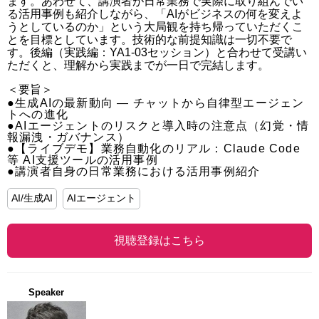
ます。あわせて、講演者が日常業務で実際に取り組んでい
る活用事例も紹介しながら、「AIがビジネスの何を変えよ
うとしているのか」という大局観を持ち帰っていただくこ
とを目標としています。技術的な前提知識は一切不要で
す。後編（実践編：YA1-03セッション）と合わせて受講い
ただくと、理解から実践までが一日で完結します。
＜要旨＞
●生成AIの最新動向 — チャットから自律型エージェン
トへの進化

●AIエージェントのリスクと導入時の注意点（幻覚・情
報漏洩・ガバナンス）

●【ライブデモ】業務自動化のリアル：Claude Code
等 AI支援ツールの活用事例

●講演者自身の日常業務における活用事例紹介
AI/生成AI
AIエージェント
視聴登録はこちら
Speaker