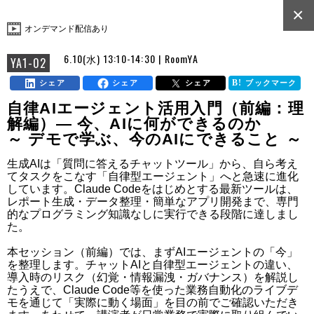
×
オンデマンド配信あり
6.10(水) 13:10-14:30 | RoomYA
YA1-02
シェア
シェア
シェア
ブックマーク
自律AIエージェント活用入門（前編：理
解編）― 今、AIに何ができるのか
～ デモで学ぶ、今のAIにできること ～
生成AIは「質問に答えるチャットツール」から、自ら考え
てタスクをこなす「自律型エージェント」へと急速に進化
しています。Claude Codeをはじめとする最新ツールは、
レポート生成・データ整理・簡単なアプリ開発まで、専門
的なプログラミング知識なしに実行できる段階に達しまし
た。

本セッション（前編）では、まずAIエージェントの「今」
を整理します。チャットAIと自律型エージェントの違い、
導入時のリスク（幻覚・情報漏洩・ガバナンス）を解説し
たうえで、Claude Code等を使った業務自動化のライブデ
モを通じて「実際に動く場面」を目の前でご確認いただき