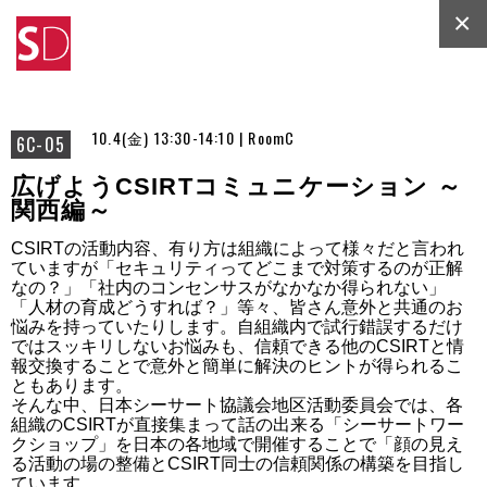
×
10.4(金) 13:30-14:10 | RoomC
6C-05
広げようCSIRTコミュニケーション ～
関西編～
CSIRTの活動内容、有り方は組織によって様々だと言われ
ていますが「セキュリティってどこまで対策するのが正解
なの？」「社内のコンセンサスがなかなか得られない」
「人材の育成どうすれば？」等々、皆さん意外と共通のお
悩みを持っていたりします。自組織内で試行錯誤するだけ
ではスッキリしないお悩みも、信頼できる他のCSIRTと情
報交換することで意外と簡単に解決のヒントが得られるこ
ともあります。 

そんな中、日本シーサート協議会地区活動委員会では、各
組織のCSIRTが直接集まって話の出来る「シーサートワー
クショップ」を日本の各地域で開催することで「顔の見え
る活動の場の整備とCSIRT同士の信頼関係の構築を目指し
ています。
