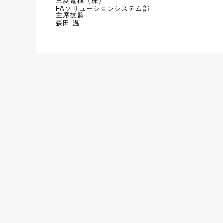
三菱電機（株）
FAソリューションシステム部
主席技監
森田 温