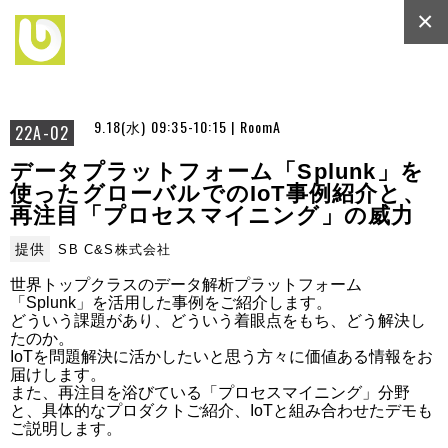
×
9.18(水) 09:35-10:15 | RoomA
22A-02
データプラットフォーム「Splunk」を
使ったグローバルでのIoT事例紹介と、
再注目「プロセスマイニング」の威力
提供
SB C&S株式会社
世界トップクラスのデータ解析プラットフォーム
「Splunk」を活用した事例をご紹介します。

どういう課題があり、どういう着眼点をもち、どう解決し
たのか。

IoTを問題解決に活かしたいと思う方々に価値ある情報をお
届けします。

また、再注目を浴びている「プロセスマイニング」分野
と、具体的なプロダクトご紹介、IoTと組み合わせたデモも
ご説明します。