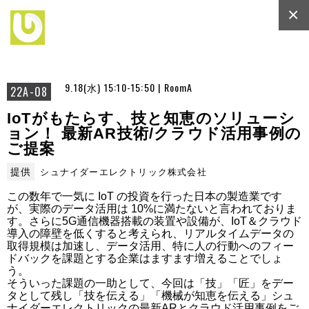
×
9.18(水) 15:10-15:50 | RoomA
22A-08
IoTがもたらす、技と知恵のソリューシ
ョン！ 最新AR技術/クラウド活用事例の
ご提案
提供
シュナイダーエレクトリック株式会社
この数年で一気に IoT の投資を行った日本の製造業です
が、実際のデータ活用は 10%に満たないと言われておりま
す。さらに5G通信機器搭載の装置や設備が、IoT＆クラウド
導入の障壁を低くすると考えられ、リアルタイムデータの
取得規模は加速し、データ活用、特に人の行動へのフィー
ドバックを課題とする企業はますます増えることでしょ
う。

そういった課題の一助として、今回は「技」「匠」をデー
タとして残し「技を伝える」「機械が知恵を伝える」シュ
ナイダーエレクトリックの最新ARとクラウド活用事例をご