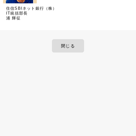
住信SBIネット銀行（株）
IT統括部長
浦 輝征
閉じる