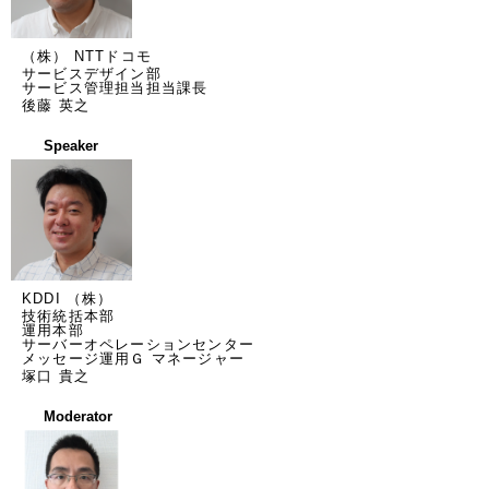
（株） NTTドコモ
サービスデザイン部
サービス管理担当担当課長
後藤 英之
Speaker
KDDI （株）
技術統括本部
運用本部
サーバーオペレーションセンター
メッセージ運用Ｇ マネージャー
塚口 貴之
Moderator