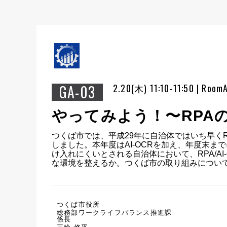
GA-03
2.20(木) 11:10-11:50 | Room
やってみよう！〜RPA
つくば市では、平成29年に自治体ではいち早く
しました。本年度はAI-OCRを加え、年度末
け入れにくいとされる自治体において、RPA/A
な環境を整えるか。つくば市の取り組みについ
つくば市役所
総務部ワークライフバランス推進課
係長