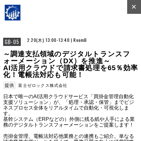
×
2.20(木) 13:00-13:40 | RoomB
GB-05
～調達支払領域のデジタルトランスフ
ォーメーション（DX）を推進～
AI活用クラウドで請求書処理を65％効率
化！電帳法対応も可能！
提供
富士ゼロックス株式会社
日本で唯一のAI活用クラウドサービス「買掛金管理自動化
支援ソリューション」が、「処理・承認・保管」までビジ
ネスプロセス全体をリアルタイムで自動化・可視化しま
す。

基幹システム（ERPなどの）外側に残る紙や人手による業
務のデジタルトランスフォーメーションをご提案します！

売掛金管理、電帳法対応他業務との連携もご紹介。単なる