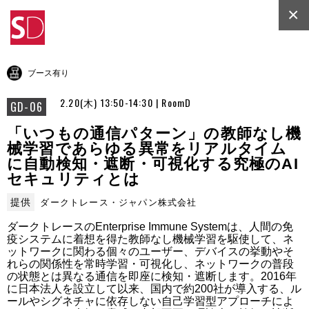
×
ブース有り
2.20(木) 13:50-14:30 | RoomD
GD-06
「いつもの通信パターン」の教師なし機
械学習であらゆる異常をリアルタイム
に自動検知・遮断・可視化する究極のAI
セキュリティとは
提供
ダークトレース・ジャパン株式会社
ダークトレースのEnterprise Immune Systemは、人間の免
疫システムに着想を得た教師なし機械学習を駆使して、ネ
ットワークに関わる個々のユーザー、デバイスの挙動やそ
れらの関係性を常時学習・可視化し、ネットワークの普段
の状態とは異なる通信を即座に検知・遮断します。2016年
に日本法人を設立して以来、国内で約200社が導入する、ル
ールやシグネチャに依存しない自己学習型アプローチによ