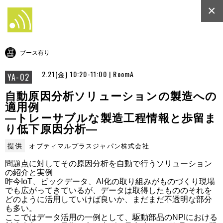
×
ブース有り
2.21(金) 10:20-11:00 | RoomA
YA-02
自動原因分析ソリューションの製造への
適用例
―トレーサブルな製造工程情報と歩留ま
り低下原因分析―
提供
オプティマルプラスジャパン株式会社
問題点に対してその原因分析を自動で行うソリューション
の紹介と実例

昨今IoT、ビックデータ、AI化の取り組みがものづくり現場
でも広がってきているが、データは取得したもののそれを
どのように活用していけば良いか、まだまだ不透明な部分
も多い。

ここではデータ活用の一例として、駆動部品のNPIにおける