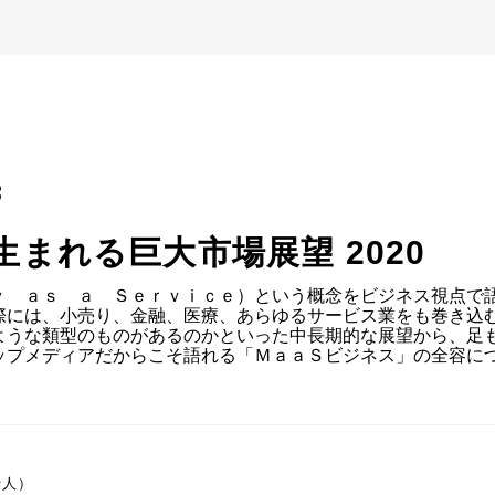
C
生まれる巨大市場展望 2020
ｙ　ａｓ　ａ　Ｓｅｒｖｉｃｅ）という概念をビジネス視点で
際には、小売り、金融、医療、あらゆるサービス業をも巻き込む
ような類型のものがあるのかといった中長期的な展望から、足
プメディアだからこそ語れる「ＭａａＳビジネス」の全容につ
行人）