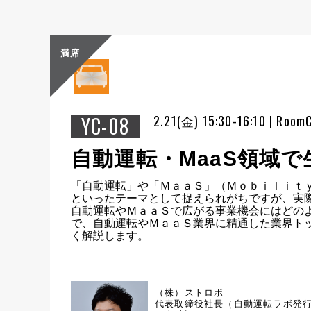
満席
YC-08
2.21(金) 15:30-16:10 | Room
自動運転・MaaS領域で
「自動運転」や「ＭａａＳ」（Ｍｏｂｉｌｉｔ
といったテーマとして捉えられがちですが、実
自動運転やＭａａＳで広がる事業機会にはどの
で、自動運転やＭａａＳ業界に精通した業界トッ
く解説します。
（株）ストロボ
代表取締役社長（自動運転ラボ発