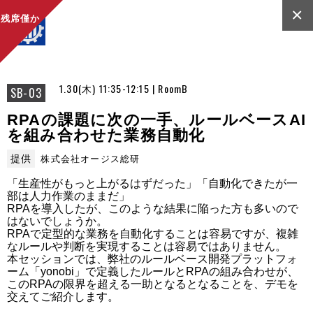
×
残席僅か
1.30(木) 11:35-12:15 | RoomB
SB-03
RPAの課題に次の一手、ルールベースAI
を組み合わせた業務自動化
提供
株式会社オージス総研
「生産性がもっと上がるはずだった」「自動化できたが一
部は人力作業のままだ」

RPAを導入したが、このような結果に陥った方も多いので
はないでしょうか。

RPAで定型的な業務を自動化することは容易ですが、複雑
なルールや判断を実現することは容易ではありません。

本セッションでは、弊社のルールベース開発プラットフォ
ーム「yonobi」で定義したルールとRPAの組み合わせが、
このRPAの限界を超える一助となるとなることを、デモを
交えてご紹介します。