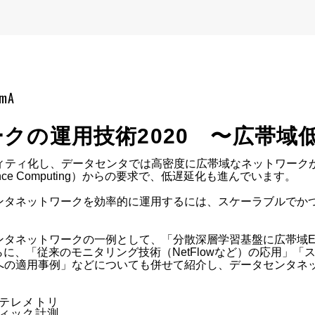
omA
クの運用技術2020 〜広帯域
線がコモディティ化し、データセンタでは高密度に広帯域なネットワ
mance Computing）からの要求で、低遅延化も進んでいます。

ンタネットワークを効率的に運用するには、スケーラブルでか
ワークの一例として、「分散深層学習基盤に広帯域Ethernet技術を
さらに、「従来のモニタリング技術（NetFlowなど）の応用」
への適用事例」などについても併せて紹介し、データセンタネ
テレメトリ

ィック計測