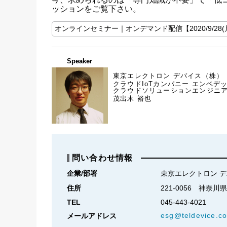
ッションをご覧下さい。
オンラインセミナー｜オンデマンド配信【2020/9/28(月)
Speaker
東京エレクトロン デバイス（株）
クラウドIoTカンパニー エンベデ
クラウドソリューションエンジニ
茂出木 裕也
問い合わせ情報
企業/部署
東京エレクトロン 
住所
221-0056　神
TEL
045-443-4021
esg@teldevice.co
メールアドレス