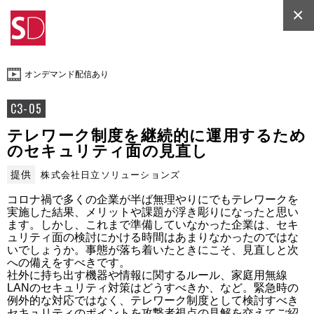
×
オンデマンド配信あり
C3-05
テレワーク制度を継続的に運用するため
のセキュリティ面の見直し
提供
株式会社日立ソリューションズ
コロナ禍で多くの企業が半ば無理やりにでもテレワークを
実施した結果、メリットや課題が浮き彫りになったと思い
ます。しかし、これまで準備していなかった企業は、セキ
ュリティ面の検討にかける時間はあまりなかったのではな
いでしょうか。事態が落ち着いたときにこそ、見直しと次
への備えをすべきです。

社外に持ち出す機器や情報に関するルール、家庭用無線
LANのセキュリティ対策はどうすべきか、など。緊急時の
例外的な対応ではなく、テレワーク制度として検討すべき
セキュリティのポイントを攻撃者視点の見解を交えてご紹