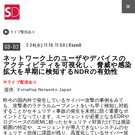
×
ライブ配信あり
2.24(水) 11:10-11:50 | RoomD
GD-03
ネットワーク上のユーザやデバイスの
アクティビティを可視化し、脅威や感染
拡大を早期に検知するNDRの有効性
※ライブ配信あり
提供
ExtraHop Networks Japan
昨今の国内外で発生しているサイバー攻撃の事例をみて
も、攻撃者のラテラルムーブメントをいち早く検知し対処
することがセキュリティ事故の発生を未然に防ぐ重要なポ
イントとなっています。エージェントが必要となるEDRや
ログベースのSIEMに頼ったセキュリティ対策だけでは感染
範囲の特定や、エージェントが導入できないシステムのセ
キュリティ担保に課題が残り、高度化しているサイバー攻