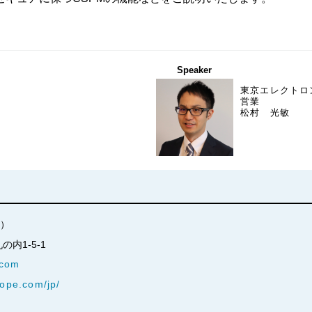
Speaker
東京エレクトロ
営業
松村 光敏
株）
丸の内1-5-1
.com
kope.com/jp/