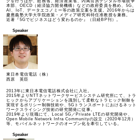
グを行うほか、総務省、経済産業省、内閣官房デジタル市場競争
本部、OECD（経済協力開発機構）などの政府委員を務め、5G、
AI、IoT、データエコノミー等の政策立案を支援。2016年からは
慶應義塾大学大学院政策・メディア研究科特任准教授を兼務。

近著『5Gでビジネスはどう変わるのか』（日経BP刊）。
Speaker
東日本電信電話（株）
西原 英臣
2013年に東日本電信電話株式会社に入社。

2015年よりNTTネットワークサービスシステム研究所にて、トラ
ヒックからアプリケーションを識別して柔軟なトラヒック制御を
実現するポリシー制御技術や、5Gトランスポートにおけるネット
ワークスライシング技術の研究開発に従事。

2019年より現職にて、Local 5G／Private LTEの研究開発や、
Open Mobile Network Infra Communityの設立（2020年12月）
等、モバイルネットワークのオープン化を牽引している。
Speaker