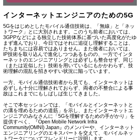
インターネットエンジニアのための5G
5Gをはじめとしたモバイル通信技術は、「無線」と「ネッ
トワーク」とに大別されます。このうち前者においては、
3GPPなどによる独立した技術体系に基づいた高度化がたゆ
まず進んでおり、今日ではそれに追従し理解することは、
たちまちには容易ではありません。また後者においては、
IP技術を取り込んで進化しつつあるものの、一方でインタ
ーネットのエンジニアリングとは必ずしも整合せず、同じ
（または近似した）技術を用いているにもかかわらず、技
術理解の混乱を招きやすい状況に陥っています。

一方、モバイル通信技術者から見ても、インターネットは
必ずしも十分に理解されておらず、両者の不整合による事
故はこれまでにもしばしば生じてきました。

そこで本セッションでは、「モバイルとインターネットと
の溝を埋めるための道筋」を示し、またインターネットエ
ンジニアのみなさんに「5Gを理解するための手がかり」を
提供すべく、『Open Mobile Network Infra 
Community(OMNI) Japan』のメンバーや、インターネット
エンジニアリングのエキスパートを交えて、モバイルネッ
トワークについてフレンドリーに説明します。