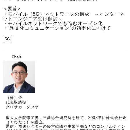
＜要旨＞
・モバイル（5G）ネットワークの構成　～インターネ
ットエンジニアむけ翻訳～

・モバイルネットワークでも進むオープン化

・“異文化コミュニケーション”の効率化に向けて
5G
Chair
（株）企
代表取締役
クロサカ タツヤ
慶大大学院修了後、三菱総合研究所を経て、2008年に株式会社企
（くわだて）を設立。

通信・放送セクターの経営戦略や事業開発などのコンサルティン