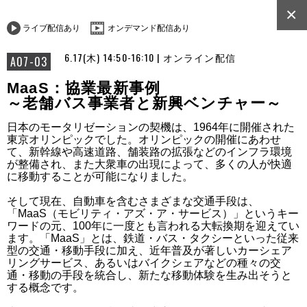
×
ライブ配信あり
オンデマンド配信あり
6.17(木) 14:50-16:10 | オンライン配信
A07-03
MaaS：協業最新事例
～老舗バス事業者と新興ベンチャー～
日本のモータリゼーションの契機は、1964年に開催された
東京オリンピックでした。オリンピックの開催にあわせ
て、新幹線や高速道路、舗装路の拡張などのインフラ環境
が整備され、また大衆車の出現によって、多くの人が快適
に移動することが可能になりました。

そして現在、自動車を含むさまざまな交通手段は、
「MaaS（モビリティ・アズ・ア・サービス）」というキー
ワードの元、100年に一度とも言われる大転換期を迎えてい
ます。「MaaS」とは、鉄道・バス・タクシーといった従来
型の交通・移動手段に加え、近年普及が著しいカーシェア
リングサービス、あるいはバイクシェアなどの種々の交
通・移動の手段を統合し、新たな移動体験を生み出そうと
する概念です。
