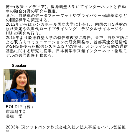
博士(政策・メディア)。慶應義塾大学にてインターネットと自動
車の融合分野の研究を推進。

また、自動車のデータフォーマットやプライバシー保護基準など
の国際標準を策定する。

2012年からはシンガポール国立大学に赴任し、同国のITS基盤の
規格策定や次世代ロードプライシング、デジタルサイネージや
HMIの研究も行う。

2015年より慶應義塾大学の特任准教授に着任。音声、自然言語に
よる双方向コミュニケーションの研究開発や、首都高速交通情報
のSNSを使った配信システムなどの実証、オンライン診療の通信
基盤に関する研究に従事。日本科学未来館インターネット物理モ
デルの共同監修も務める。
Speaker
BOLDLY（株）
市場創生部
長橋 愛
2003年 現ソフトバンク株式会社入社／法人事業モバイル営業担
当
