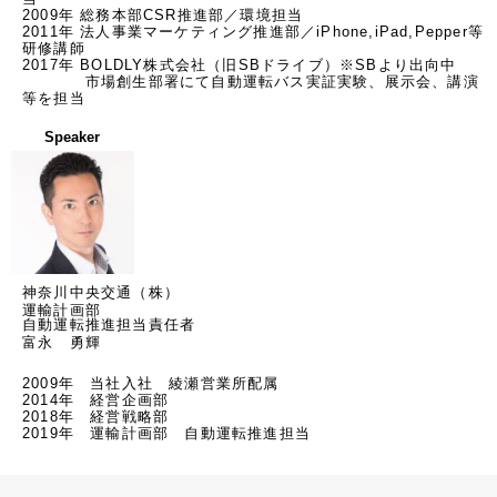
2009年 総務本部CSR推進部／環境担当

2011年 法人事業マーケティング推進部／iPhone,iPad,Pepper等
研修講師

2017年 BOLDLY株式会社（旧SBドライブ）※SBより出向中

　　　　市場創生部署にて自動運転バス実証実験、展示会、講演
等を担当
Speaker
神奈川中央交通（株）
運輸計画部
自動運転推進担当責任者
富永 勇輝
2009年　当社入社　綾瀬営業所配属

2014年　経営企画部

2018年　経営戦略部

2019年　運輸計画部　自動運転推進担当