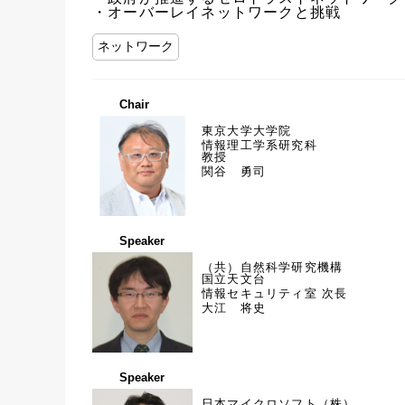
・オーバーレイネットワークと挑戦
ネットワーク
Chair
東京大学大学院
情報理工学系研究科
教授
関谷 勇司
Speaker
（共）自然科学研究機構
国立天文台
情報セキュリティ室 次長
大江 将史
Speaker
日本マイクロソフト（株）