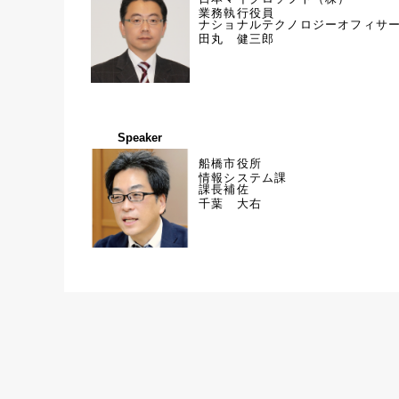
業務執行役員
ナショナルテクノロジーオフィサ
田丸 健三郎
Speaker
船橋市役所
情報システム課
課長補佐
千葉 大右