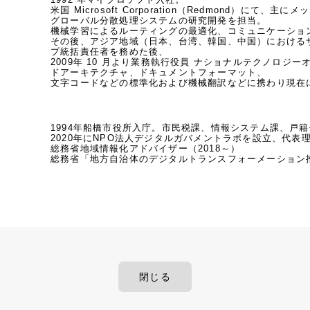
米国 Microsoft Corporation（Redmond）
ー
グローバル分散処理システムの研究開発を担当。

機械学習によるルーティングの最適化、コミュニケーショ
その後、アジア地域（日本、台湾、韓国、中国）における
プ統括責任者を務めた後、

2009年 10 月より業務執行役員 ナショナルテクノロ
ドアーキテクチャ、ドキュメントフォーマット、

文字コードなどの標準化および機械翻訳などに携わり現在
1994年船橋市役所入庁。市民税課、情報システム課、戸籍住
2020年にNPO法人デジタルガバメントラボを設立、代表理
総務省地域情報化アドバイザー（2018～）

総務省「地方自治体のデジタルトランスフォーメーション推
閉じる