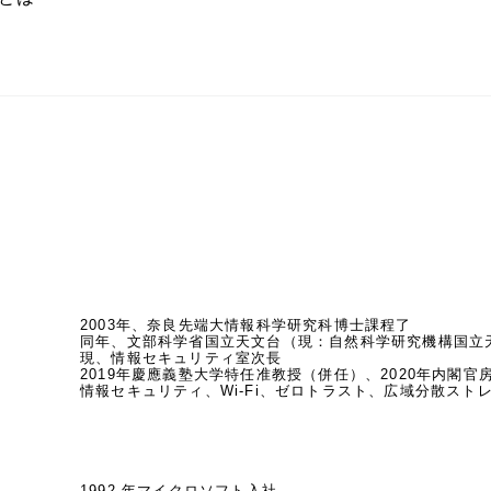
2003年、奈良先端大情報科学研究科博士課程了

同年、文部科学省国立天文台（現：自然科学研究機構国立天
現、情報セキュリティ室次長

2019年慶應義塾大学特任准教授（併任）、2020年内閣官房
情報セキュリティ、Wi-Fi、ゼロトラスト、広域分散ス
1992 年マイクロソフト入社。
