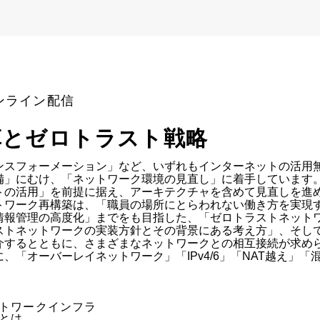
 | オンライン配信
革とゼロトラスト戦略
ンスフォーメーション」など、いずれもインターネットの活用
備」にむけ、「ネットワーク環境の見直し」に着手しています
の活用」を前提に据え、アーキテクチャを含めて見直しを進め
トワーク再構築は、「職員の場所にとらわれない働き方を実現
情報管理の高度化」までをも目指した、「ゼロトラストネットワ
ストネットワークの実装方針とその背景にある考え方」、そし
介するとともに、さまざまなネットワークとの相互接続が求め
「オーバーレイネットワーク」「IPv4/6」「NAT越え」「
トワークインフラ

は
