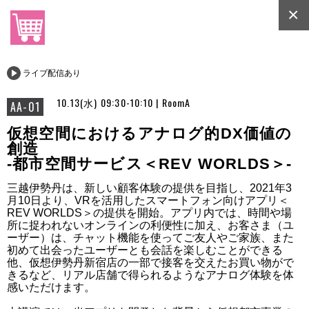
×
ライブ配信あり
10.13(水) 09:30-10:10 | RoomA
AA-01
仮想空間におけるアナログ的DX価値の
創造
-都市空間サービス＜REV WORLDS＞-
三越伊勢丹は、新しい顧客体験の提供を目指し、2021年3
月10日より、VRを活用したスマートフォン向けアプリ＜
REV WORLDS＞の提供を開始。アプリ内では、時間や場
所に捉われないオンラインの利便性に加え、お客さま（ユ
ーザー）は、チャット機能を使ってご友人やご家族、また
初めて出会ったユーザーとも会話を楽しむことができる
他、仮想伊勢丹新宿店の一部で接客を交えたお買い物がで
きるなど、リアル店舗で得られるようなアナログ体験を体
感いただけます。
