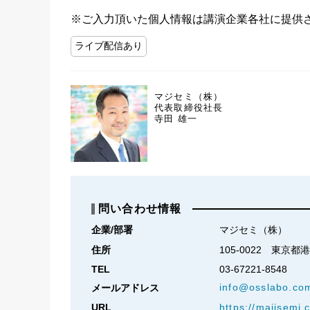
※ご入力頂いた個人情報は講演企業各社に提供
ライブ配信あり
マジセミ（株）
代表取締役社長
寺田 雄一
問い合わせ情報
企業/部署
マジセミ（株）
住所
105-0022　東京都
TEL
03-67221-8548
info@osslabo.co
メールアドレス
URL
https://majisemi.