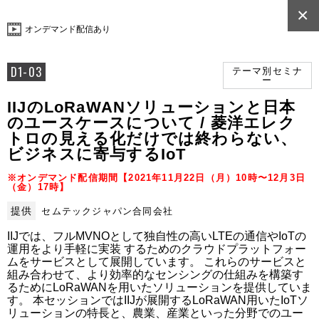
×
オンデマンド配信あり
D1-03
テーマ別セミナ
ー
IIJのLoRaWANソリューションと日本
のユースケースについて / 菱洋エレク
トロの見える化だけでは終わらない、
ビジネスに寄与するIoT
※オンデマンド配信期間【2021年11月22日（月）10時〜12月3日
（金）17時】
提供
セムテックジャパン合同会社
IIJでは、フルMVNOとして独自性の高いLTEの通信やIoTの
運用をより手軽に実装 するためのクラウドプラットフォー
ムをサービスとして展開しています。 これらのサービスと
組み合わせて、より効率的なセンシングの仕組みを構築す
るためにLoRaWANを用いたソリューションを提供していま
す。 本セッションではIIJが展開するLoRaWAN用いたIoTソ
リューションの特長と、農業、産業といった分野でのユー