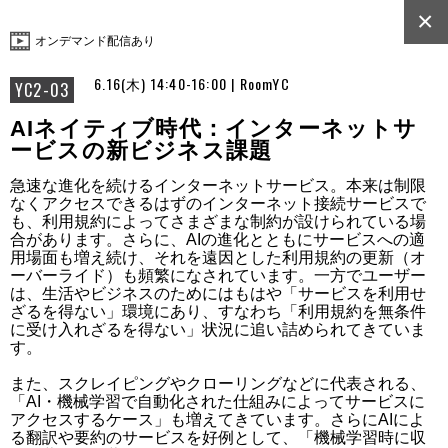
×
オンデマンド配信あり
6.16(木) 14:40-16:00 | RoomYC
YC2-03
AIネイティブ時代：インターネットサ
ービスの新ビジネス課題
急速な進化を続けるインターネットサービス。本来は制限
なくアクセスできるはずのインターネット接続サービスで
も、利用規約によってさまざまな制約が設けられている場
合があります。さらに、AIの進化とともにサービスへの適
用場面も増え続け、それを遠因とした利用規約の更新（オ
ーバーライド）も頻繁になされています。一方でユーザー
は、生活やビジネスのためにはもはや「サービスを利用せ
ざるを得ない」環境にあり、すなわち「利用規約を無条件
に受け入れざるを得ない」状況に追い詰められてきていま
す。 

また、スクレイピングやクローリングなどに代表される、
「AI・機械学習で自動化された仕組みによってサービスに
アクセスするケース」も増えてきています。さらにAIによ
る翻訳や要約のサービスを好例として、「機械学習時に収