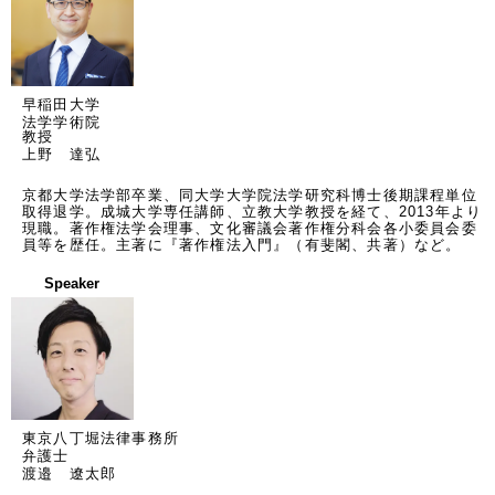
早稲田大学
法学学術院
教授
上野 達弘
京都大学法学部卒業、同大学大学院法学研究科博士後期課程単位
取得退学。成城大学専任講師、立教大学教授を経て、2013年より
現職。著作権法学会理事、文化審議会著作権分科会各小委員会委
員等を歴任。主著に『著作権法入門』（有斐閣、共著）など。
Speaker
東京八丁堀法律事務所
弁護士
渡邉 遼太郎