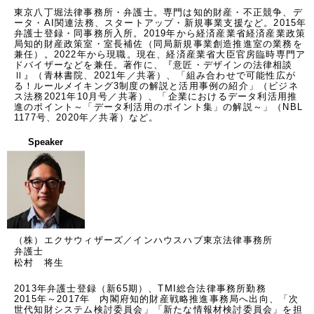
東京八丁堀法律事務所・弁護士。専門は知的財産・不正競争、デ
ータ・AI関連法務、スタートアップ・新規事業支援など。2015年
弁護士登録・同事務所入所。2019年から経済産業省経済産業政策
局知的財産政策室・室長補佐（同局新規事業創造推進室の業務を
兼任）。2022年から現職。現在、経済産業省大臣官房臨時専門ア
ドバイザーなどを兼任。著作に、『意匠・デザインの法律相談
Ⅱ』（青林書院、2021年／共著）、「組み合わせで可能性広が
る！ルールメイキング3制度の解説と活用事例の紹介」（ビジネ
ス法務2021年10月号／共著）、「企業におけるデータ利活用推
進のポイント～「データ利活用のポイント集」の解説～」（NBL 
1177号、2020年／共著）など。
Speaker
（株）エクサウィザーズ／インハウスハブ東京法律事務所
弁護士
松村 将生
2013年弁護士登録（新65期）、TMI総合法律事務所勤務 

2015年～2017年　内閣府知的財産戦略推進事務局へ出向、「次
世代知財システム検討委員会」「新たな情報材検討委員会」を担