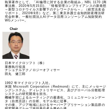
執筆著作として、「AI倫理に対する企業の取組み」NBL 1170 (商
事法務、2020年5月15日)、「情報管理コンプライアンスの新発想
～新型コロナウイルス影響下のテレワークから～」（経営法友会
リポート、2020年9月）など。第二東京弁護士会知的財産権法研
究会幹事。一般社団法人AIデータ活用コンソーシアム知財契約
WGメンバー。
Chair
日本マイクロソフト（株）
業務執行役員
ナショナルテクノロジーオフィサー
田丸 健三郎
1992 年マイクロソフト入社。 

米国 Microsoft Corporation（Redmond）にて、主にメッセージ
ングシステム、ディレクトリサービス、及びグローバル分散処理
システムの研究開発を担当。 

機械学習によるルーティングの最適化、コミュニケーションデー
タ（自然言語）の分析、モデル化に従事。 

その後、アジア地域におけるサーバーアプリケーション製品群の
研究開発グループ統括責任者を務めた後、 
