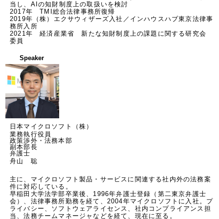
当し、AIの知財制度上の取扱いを検討 

2017年　TMI総合法律事務所復帰 

2019年（株）エクサウィザーズ入社／インハウスハブ東京法律事
務所入所 

2021年　経済産業省　新たな知財制度上の課題に関する研究会　
委員
Speaker
日本マイクロソフト（株）
業務執行役員
政策渉外・法務本部
副本部長
弁護士
舟山 聡
主に、マイクロソフト製品・サービスに関連する社内外の法務案
件に対応している。 

早稲田大学法学部卒業後、1996年弁護士登録（第二東京弁護士
会）、法律事務所勤務を経て、2004年マイクロソフトに入社。プ
ライバシー、ソフトウェアライセンス、社内コンプライアンス担
当、法務チームマネージャなどを経て、現在に至る。 
