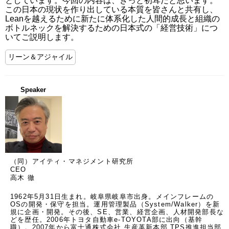
としています。今回の内容は、きっと初耳だと思います。
この日本の現状を作り出している本質を皆さんと共有し、
Leanを越えるために新たに体系化した人間的成長と組織の
ボトルネックを解決するための日本式の「経営技術」につ
いてご説明します。
リーン＆アジャイル
Speaker
（同）アイティ・マネジメント研究所
CEO
高木 徹
1962年5月31日生まれ。岐阜県岐阜市出身。メインフレームの
OSの開発・保守を担当。運用管理製品（System/Walker）を新
規に企画・開発。その後、SE、営業、経営企画、人材開発部長な
どを歴任。2006年トヨタ自動車e-TOYOTA部に出向（基幹
職）。2007年から富士通株式会社 生産革新本部 TPS推進担当部