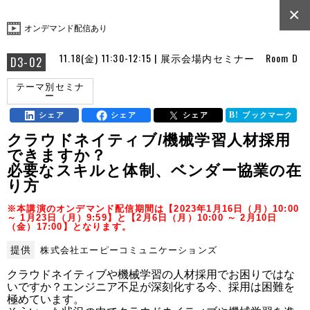
×
オンデマンド配信あり
11.18(金) 11:30-12:15 | 展示会場内セミナー Room D
D3-02
テーマ別セミナ
ー
シェア
シェア
シェア
ブックマーク
クラウドネイティブ/機械学習人材採用
できますか？
必要なスキルと体制、ベンダー協業の在
り方
※本講演のオンデマンド配信期間は【2023年1月16日（月）10:00
～ 1月23日（月）9:59】と【2月6日（月）10:00 ～ 2月10日
（金）17:00】となります。
提供
株式会社エーピーコミュニケーションズ
クラウドネイティブや機械学習の人材採用でお困りではな
いですか？エンジニア不足が深刻化する今、採用は困難を
極めています。
